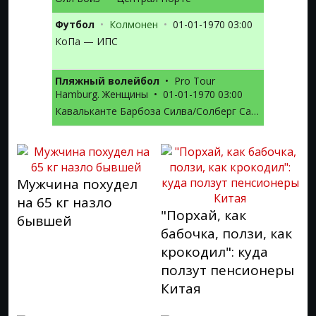
Футбол
•
Колмонен
•
01-01-1970 03:00
КоПа — ИПС
Пляжный волейбол
•
Pro Tour
Hamburg. Женщины
•
01-01-1970 03:00
Кавальканте Барбоза Силва/Солберг Салгаду — Мадер Дж./Кернер Л.
Мужчина похудел
на 65 кг назло
"Порхай, как
бывшей
бабочка, ползи, как
крокодил": куда
ползут пенсионеры
Китая