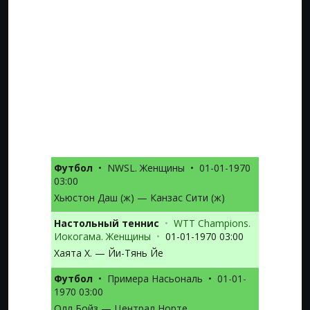
Футбол
•
NWSL. Женщины
•
01-01-1970
03:00
Хьюстон Даш (ж) — Канзас Сити (ж)
Настольный теннис
•
WTT Champions.
Иокогама. Женщины
•
01-01-1970 03:00
Хаята Х. — Йи-Тянь Йе
Футбол
•
Примера Насьональ
•
01-01-
1970 03:00
Олл Бойз — Централ Норте