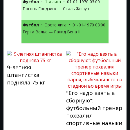
Футбол
•
1-я лига
•
01-01-1970 03:00
Погонь Гродзиск — Сталь Жешув
Футбол
•
Эрсте лига
•
01-01-1970 03:00
Герта Вельс — Рапид Вена II
9-летняя
штангистка
подняла 75 кг
"Его надо взять в
сборную":
футбольный тренер
похвалил
спортивные навыки