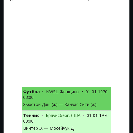
Футбол
•
NWSL. Женщины
•
01-01-1970
03:00
Хьюстон Даш (ж) — Канзас Сити (ж)
Теннис
•
Браунсберг. США
•
01-01-1970
03:00
Винтер Э. — Мосейчук Д.