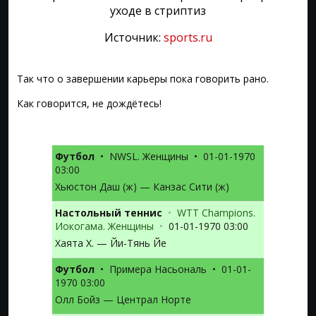
Источник:
sports.ru
Так что о завершении карьеры пока говорить рано.
Как говорится, не дождётесь!
Футбол
•
NWSL. Женщины
•
01-01-1970
03:00
Хьюстон Даш (ж) — Канзас Сити (ж)
Настольный теннис
•
WTT Champions.
Иокогама. Женщины
•
01-01-1970 03:00
Хаята Х. — Йи-Тянь Йе
Футбол
•
Примера Насьональ
•
01-01-
1970 03:00
Олл Бойз — Централ Норте