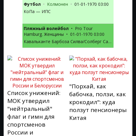
Футбол
•
Колмонен
•
01-01-1970 03:00
КоПа — ИПС
Пляжный волейбол
•
Pro Tour
Hamburg. Женщины
•
01-01-1970 03:00
Кавальканте Барбоза Силва/Солберг Салгаду — Мадер Дж./Кернер Л.
"Порхай, как
Список унижений:
бабочка, ползи, как
МОК утвердил
крокодил": куда
"нейтральный"
ползут пенсионеры
флаг и гимн для
Китая
спортсменов
России и