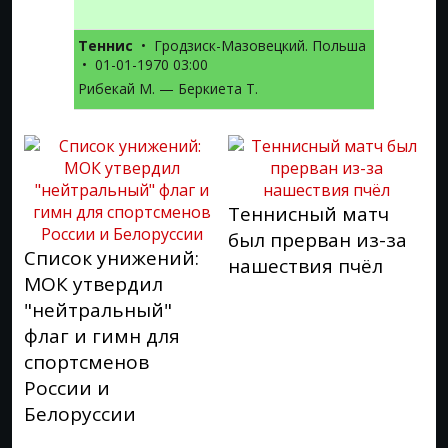
Теннис
•
Гродзиск-Мазовецкий. Польша
•
01-01-1970 03:00
Рибекай М. — Беркиета Т.
Теннисный матч
был прерван из-за
Список унижений:
нашествия пчёл
МОК утвердил
"нейтральный"
флаг и гимн для
спортсменов
России и
Белоруссии