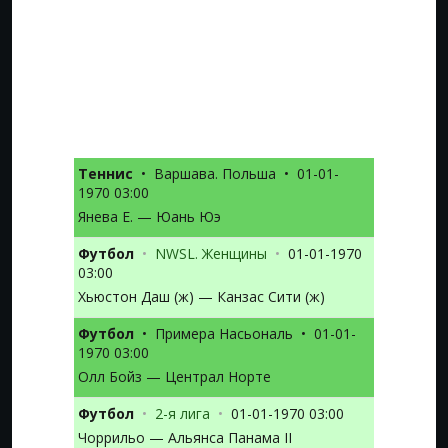
Теннис
•
Варшава. Польша
•
01-01-
1970 03:00
Янева Е. — Юань Юэ
Футбол
•
NWSL. Женщины
•
01-01-1970
03:00
Хьюстон Даш (ж) — Канзас Сити (ж)
Футбол
•
Примера Насьональ
•
01-01-
1970 03:00
Олл Бойз — Централ Норте
Футбол
•
2-я лига
•
01-01-1970 03:00
Чоррильо — Альянса Панама II