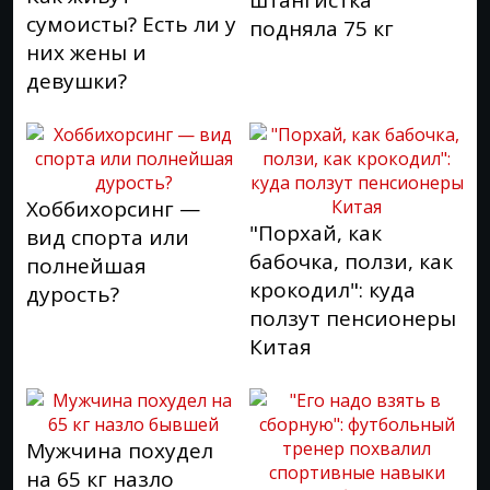
штангистка
сумоисты? Есть ли у
подняла 75 кг
них жены и
девушки?
Хоббихорсинг —
"Порхай, как
вид спорта или
бабочка, ползи, как
полнейшая
крокодил": куда
дурость?
ползут пенсионеры
Китая
Мужчина похудел
на 65 кг назло