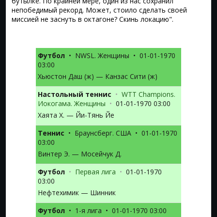
бутылке. По крайней мере, один из нас сохранил
непобедимый рекорд. Может, стоило сделать своей
миссией не заснуть в октагоне? Скинь локацию".
Футбол
•
NWSL. Женщины
•
01-01-1970
03:00
Хьюстон Даш (ж) — Канзас Сити (ж)
Настольный теннис
•
WTT Champions.
Иокогама. Женщины
•
01-01-1970 03:00
Хаята Х. — Йи-Тянь Йе
Теннис
•
Браунсберг. США
•
01-01-1970
03:00
Винтер Э. — Мосейчук Д.
Футбол
•
Первая лига
•
01-01-1970
03:00
Нефтехимик — Шинник
Футбол
•
1-я лига
•
01-01-1970 03:00