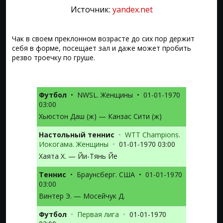
Источник:
yandex.net
Чак в своем преклонном возрасте до сих пор держит
себя в форме, посещает зал и даже может пробить
резво троечку по груше.
Футбол
•
NWSL. Женщины
•
01-01-1970
03:00
Хьюстон Даш (ж) — Канзас Сити (ж)
Настольный теннис
•
WTT Champions.
Иокогама. Женщины
•
01-01-1970 03:00
Хаята Х. — Йи-Тянь Йе
Теннис
•
Браунсберг. США
•
01-01-1970
03:00
Винтер Э. — Мосейчук Д.
Футбол
•
Первая лига
•
01-01-1970