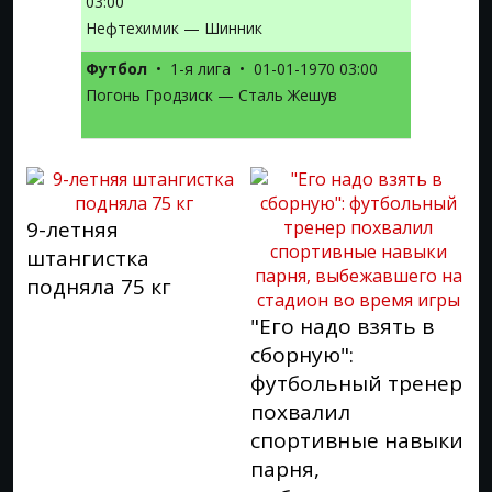
03:00
Нефтехимик — Шинник
Футбол
•
1-я лига
•
01-01-1970 03:00
Погонь Гродзиск — Сталь Жешув
9-летняя
штангистка
подняла 75 кг
"Его надо взять в
сборную":
футбольный тренер
похвалил
спортивные навыки
парня,