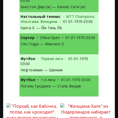
03:00
Хьюстон Даш (ж) — Канзас Сити (ж)
Настольный теннис
•
WTT Champions.
Иокогама. Женщины
•
01-01-1970 03:00
Хаята Х. — Йи-Тянь Йе
Снукер
•
China Open
•
01-01-1970 03:00
Сяо Годун — Макгилл Э.
Футбол
•
Первая лига
•
01-01-1970
03:00
Нефтехимик — Шинник
Футбол
•
1-я лига
•
01-01-1970 03:00
Погонь Гродзиск — Сталь Жешув