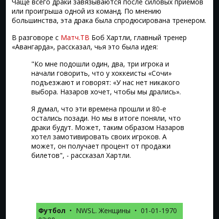
Чаще всего драки завязываются после силовых приёмов
или проигрыша одной из команд. По мнению
большинства, эта драка была спродюсирована тренером.
В разговоре с
Матч.ТВ
Боб Хартли, главный тренер
«Авангарда», рассказал, чья это была идея:
"Ко мне подошли один, два, три игрока и
начали говорить, что у хоккеисты «Сочи»
подъезжают и говорят: «У нас нет никакого
выбора. Назаров хочет, чтобы мы дрались».
Я думал, что эти времена прошли и 80-е
остались позади. Но мы в итоге поняли, что
драки будут. Может, таким образом Назаров
хотел замотивировать своих игроков. А
может, он получает процент от продажи
билетов", - рассказал Хартли.
Футбол
•
NWSL. Женщины
•
01-01-1970