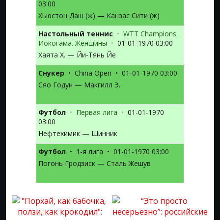
03:00
Хьюстон Даш (ж) — Канзас Сити (ж)
Настольный теннис
•
WTT Champions.
Иокогама. Женщины
•
01-01-1970 03:00
Хаята Х. — Йи-Тянь Йе
Снукер
•
China Open
•
01-01-1970 03:00
Сяо Годун — Макгилл Э.
Футбол
•
Первая лига
•
01-01-1970
03:00
Нефтехимик — Шинник
Футбол
•
1-я лига
•
01-01-1970 03:00
Погонь Гродзиск — Сталь Жешув