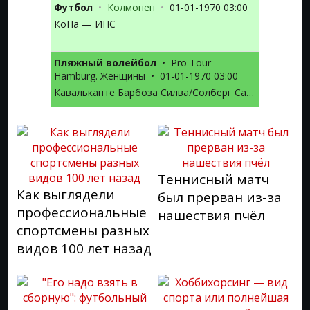
Футбол
•
Колмонен
•
01-01-1970 03:00
КоПа — ИПС
Пляжный волейбол
•
Pro Tour
Hamburg. Женщины
•
01-01-1970 03:00
Кавальканте Барбоза Силва/Солберг Салгаду — Мадер Дж./Кернер Л.
Теннисный матч
Как выглядели
был прерван из-за
профессиональные
нашествия пчёл
спортсмены разных
видов 100 лет назад