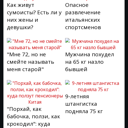
Как живут
Опасное
сумоисты? Есть ли у
развлечение
них жены и
итальянских
девушки?
спортсменов
"Мне 72, но не
Мужчина похудел
смейте называть
на 65 кг назло
меня старой"
бывшей
9-летняя
штангистка
"Порхай, как
подняла 75 кг
бабочка, ползи, как
крокодил": куда