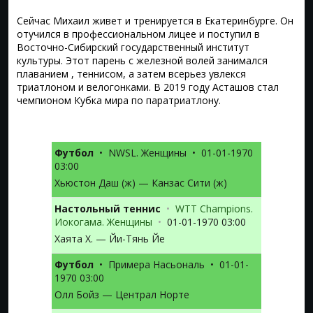
Сейчас Михаил живет и тренируется в Екатеринбурге. Он
отучился в профессиональном лицее и поступил в
Восточно-Сибирский государственный институт
культуры. Этот парень с железной волей занимался
плаванием , теннисом, а затем всерьез увлекся
триатлоном и велогонками. В 2019 году Асташов стал
чемпионом Кубка мира по паратриатлону.
Футбол
•
NWSL. Женщины
•
01-01-1970
03:00
Хьюстон Даш (ж) — Канзас Сити (ж)
Настольный теннис
•
WTT Champions.
Иокогама. Женщины
•
01-01-1970 03:00
Хаята Х. — Йи-Тянь Йе
Футбол
•
Примера Насьональ
•
01-01-
1970 03:00
Олл Бойз — Централ Норте