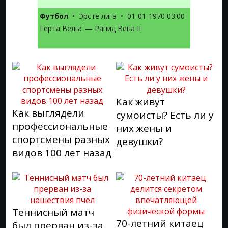
Футбол
•
Эрсте лига
•
01-01-1970 03:00
Герта Вельс — Рапид Вена II
Как живут
Как выглядели
сумоисты? Есть ли у
профессиональные
них жены и
спортсмены разных
девушки?
видов 100 лет назад
Теннисный матч
70-летний китаец
был прерван из-за