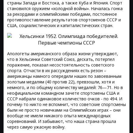
страны Запада и Востока, а также Куба и Япония. Спорт
становился оружием «холодной войны». Началась гонка
за рекордами и олимпийскими победами, постоянное
противопоставление результатов спортсменов СССР и
США, социалистических и капиталистических стран.
Апологеты американского образа жизни утверждают,
что в Хельсинки Советский Союз, дескать, потерпел
поражение, показал несостоятельность советского
спорта. Отчасти в их рассуждениях есть резон –
американцы намного опередили наших по завоеванным
золотым медалям (40 против 22), превзошли, хотя и
немного, и по общему количеству медалей: 76—71. Но в
неофициальном командном зачете спортсмены США и
СССР набрали одинаковое количество очков - по 494. И
почему-то никто не вспомнит, что советские спортсмены
были не просто новичками на Олимпийских играх – они
вообще не имели никакого опыта международных
соревнований. И забывают, что наша страна прошла
через самую ужасную войну.