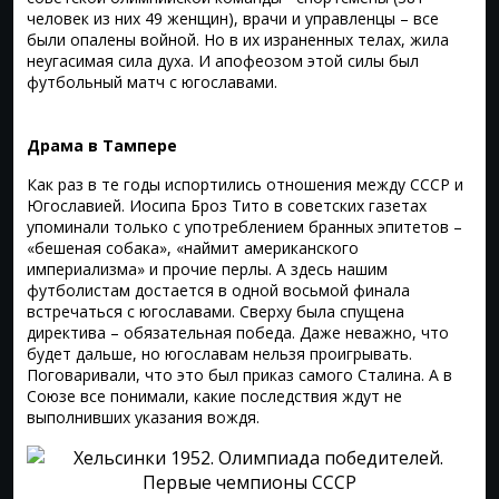
человек из них 49 женщин), врачи и управленцы – все
были опалены войной. Но в их израненных телах, жила
неугасимая сила духа. И апофеозом этой силы был
футбольный матч с югославами.
Драма в Тампере
Как раз в те годы испортились отношения между СССР и
Югославией. Иосипа Броз Тито в советских газетах
упоминали только с употреблением бранных эпитетов –
«бешеная собака», «наймит американского
империализма» и прочие перлы. А здесь нашим
футболистам достается в одной восьмой финала
встречаться с югославами. Сверху была спущена
директива – обязательная победа. Даже неважно, что
будет дальше, но югославам нельзя проигрывать.
Поговаривали, что это был приказ самого Сталина. А в
Союзе все понимали, какие последствия ждут не
выполнивших указания вождя.