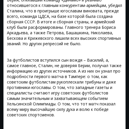
относившегося к главным конкурентам-армейцам, убедил
Сталина, что в проигрыше югославам виновата, прежде
всего, команда ЦДСА, на базе которой была создана
сборная СССР. В итоге и сборная страны, и армейский
клуб были расформированы. Главного тренера Бориса
Аркадьева, а также Петрова, Башашкина, Николаева,
Бескова и Крижевского лишили всех высоких спортивных
званий. Но других репрессий не было.
За футболистов вступился сын вождя – Василий, а,
самое главное, Сталин, не доверяя Берии, получал также
информацию из других источников. А из них он узнал про
подробности первого матча в Тампере: о том, как
советским футболистам рукоплескали трибуны и даже
противники-югославы. О том, что западные газеты и
специалисты считают игру советских футболистов
самым значительным и захватывающем событием
Хельсинской Олимпиады. О том, что тот матч показал
всему миру высочайшую силу духа и волю к победе
советских спортсменов.