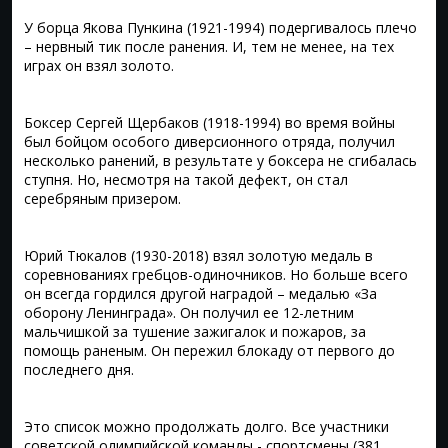
У борца Якова Пункина (1921-1994) подергивалось плечо
– нервный тик после ранения. И, тем не менее, на тех
играх он взял золото.
Боксер Сергей Щербаков (1918-1994) во время войны
был бойцом особого диверсионного отряда, получил
несколько ранений, в результате у боксера не сгибалась
ступня. Но, несмотря на такой дефект, он стал
серебряным призером.
Юрий Тюкалов (1930-2018) взял золотую медаль в
соревнованиях гребцов-одиночников. Но больше всего
он всегда гордился другой наградой – медалью «За
оборону Ленинграда». Он получил ее 12-летним
мальчишкой за тушение зажигалок и пожаров, за
помощь раненым. Он пережил блокаду от первого до
последнего дня.
Это список можно продолжать долго. Все участники
советской олимпийской команды - спортсмены (381