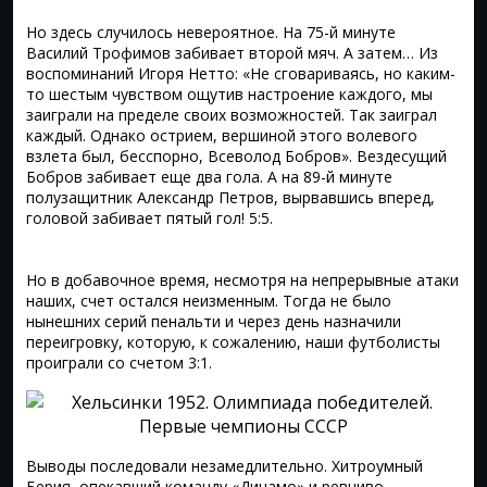
Но здесь случилось невероятное. На 75-й минуте
Василий Трофимов забивает второй мяч. А затем… Из
воспоминаний Игоря Нетто: «Не сговариваясь, но каким-
то шестым чувством ощутив настроение каждого, мы
заиграли на пределе своих возможностей. Так заиграл
каждый. Однако острием, вершиной этого волевого
взлета был, бесспорно, Всеволод Бобров». Вездесущий
Бобров забивает еще два гола. А на 89-й минуте
полузащитник Александр Петров, вырвавшись вперед,
головой забивает пятый гол! 5:5.
Но в добавочное время, несмотря на непрерывные атаки
наших, счет остался неизменным. Тогда не было
нынешних серий пенальти и через день назначили
переигровку, которую, к сожалению, наши футболисты
проиграли со счетом 3:1.
Выводы последовали незамедлительно. Хитроумный
Берия, опекавший команду «Динамо» и ревниво