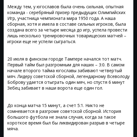
Между тем, у югославов была очень сильная, опытная
команда - серебряный призер предыдущих Олимпийских
Игр, участница чемпионата мира 1950 года. А наша
сборная, хотя и имела в составе сильных игроков, была
создана всего за четыре месяца до игр, успела провести
лишь несколько тренировочных товарищеских матчей –
игроки еще не успели сыграться.
20 июля в финском городе Тампере начался тот матч.
Первый тайм был разгромным для наших – 3:0. В самом
начале второго тайма югославы забивают четвертый
мяч. Лидеру советской сборной, легендарному Всеволоду
Боброву удается отыграть один мяч, но спустя 6 минут
Зебец забивает в наши ворота еще один гол.
До конца матча 15 минут, а счет 5:1. Никто не
сомневается в разгроме советской сборной. История
большого футбола не знала случая, когда за такое
короткое время был бы ликвидирован разрыв в четыре
мяча.