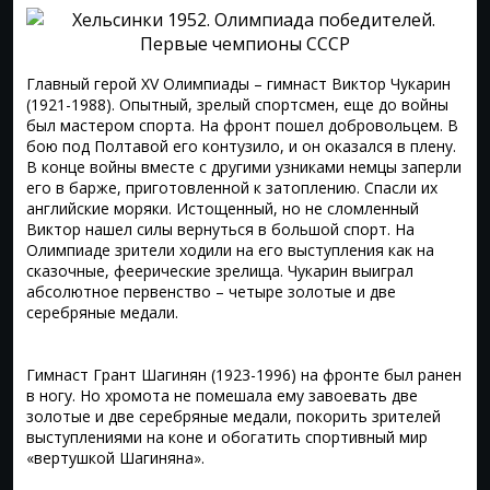
Главный герой ХV Олимпиады – гимнаст Виктор Чукарин
(1921-1988). Опытный, зрелый спортсмен, еще до войны
был мастером спорта. На фронт пошел добровольцем. В
бою под Полтавой его контузило, и он оказался в плену.
В конце войны вместе с другими узниками немцы заперли
его в барже, приготовленной к затоплению. Спасли их
английские моряки. Истощенный, но не сломленный
Виктор нашел силы вернуться в большой спорт. На
Олимпиаде зрители ходили на его выступления как на
сказочные, феерические зрелища. Чукарин выиграл
абсолютное первенство – четыре золотые и две
серебряные медали.
Гимнаст Грант Шагинян (1923-1996) на фронте был ранен
в ногу. Но хромота не помешала ему завоевать две
золотые и две серебряные медали, покорить зрителей
выступлениями на коне и обогатить спортивный мир
«вертушкой Шагиняна».