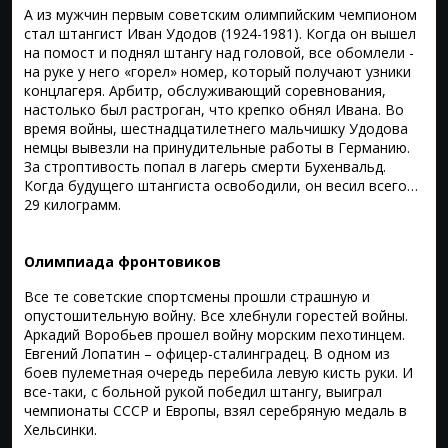
А из мужчин первым советским олимпийским чемпионом
стал штангист Иван Удодов (1924-1981). Когда он вышел
на помост и поднял штангу над головой, все обомлели -
на руке у него «горел» номер, который получают узники
концлагеря. Арбитр, обслуживающий соревнования,
настолько был растроган, что крепко обнял Ивана. Во
время войны, шестнадцатилетнего мальчишку Удодова
немцы вывезли на принудительные работы в Германию.
За строптивость попал в лагерь смерти Бухенвальд.
Когда будущего штангиста освободили, он весил всего…
29 килограмм.
Олимпиада фронтовиков
Все те советские спортсмены прошли страшную и
опустошительную войну. Все хлебнули горестей войны.
Аркадий Воробьев прошел войну морским пехотинцем.
Евгений Лопатин – офицер-сталинградец. В одном из
боев пулеметная очередь перебила левую кисть руки. И
все-таки, с больной рукой победил штангу, выиграл
чемпионаты СССР и Европы, взял серебряную медаль в
Хельсинки.