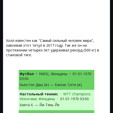
Холл известен как "Самый сильный человек мира",
завоевав этот титул в 2017 году. Так же он на
протяжении четырех лет удерживал рекорд (500 кг) в
становой тяге.
Футбол
•
NWSL. Женщины
•
01-01-1970
03:00
Хьюстон Даш (ж) — Канзас Сити (ж)
Настольный теннис
•
WTT Champions.
Иокогама. Женщины
•
01-01-1970 03:00
Хаята Х. — Йи-Тянь Йе