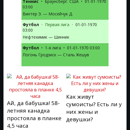
Теннис
•
Браунсберг. США
•
01-01-1970
03:00
Винтер Э. — Мосейчук Д.
Футбол
•
Первая лига
•
01-01-1970
03:00
Нефтехимик — Шинник
Футбол
•
1-я лига
•
01-01-1970 03:00
Погонь Гродзиск — Сталь Жешув
Как живут
Ай, да бабушка! 58-
сумоисты? Есть ли у
летняя канадка
них жены и
простояла в планке
девушки?
4,5 часа