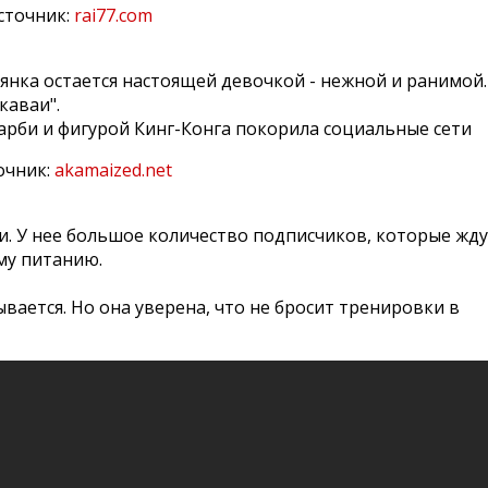
сточник:
rai77.com
нка остается настоящей девочкой - нежной и ранимой.
каваи".
очник:
akamaized.net
и. У нее большое количество подписчиков, которые жд
му питанию.
вается. Но она уверена, что не бросит тренировки в