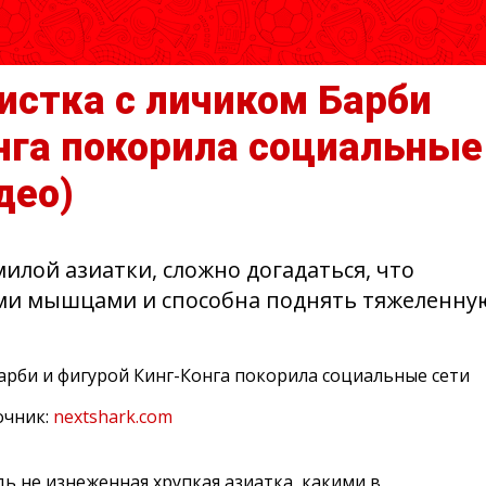
истка с личиком Барби
нга покорила социальные
део)
милой азиатки, сложно догадаться, что
ми мышцами и способна поднять тяжеленну
очник:
nextshark.com
дь не изнеженная хрупкая азиатка, какими в