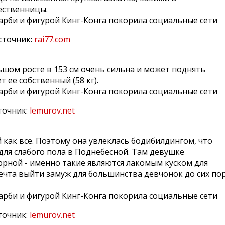
ественницы.
сточник:
rai77.com
шом росте в 153 см очень сильна и может поднять
 ее собственный (58 кг).
точник:
lemurov.net
 как все. Поэтому она увлеклась бодибилдингом, что
ля слабого пола в Поднебесной. Там девушке
рной - именно такие являются лакомым куском для
ечта выйти замуж для большинства девчонок до сих по
точник:
lemurov.net