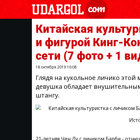
Китайская культур
и фигурой Кинг-Ко
сети
(7 фото + 1 ви
18 октября 2019
10:08
Глядя на кукольное личико этой 
девушка обладает внушительны
штангу.
Ист
21-летняя Чен Лу с личиком Барби - отню