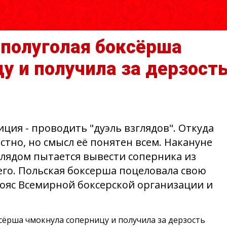
 полуголая боксёрша
у и получила за дерзост
иция - проводить "дуэль взглядов". Откуда
естно, но смысл её понятен всем. Накануне
лядом пытается вывести соперника из
его. Польская боксерша поцеловала свою
ояс Всемирной боксерской организации и