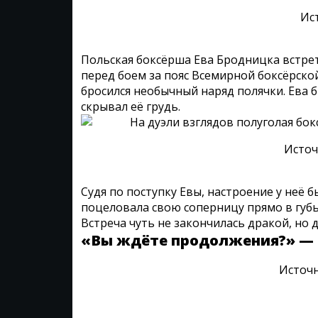
Ис
Польская боксёрша Ева Бродницка встрет
перед боем за пояс Всемирной боксёрско
бросился необычный наряд полячки. Ева б
скрывал её грудь.
Источ
Судя по поступку Евы, настроение у неё 
поцеловала свою соперницу прямо в губы
Встреча чуть не закончилась дракой, но 
«Вы ждёте продолжения?» — н
Источ