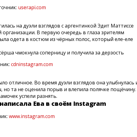
точник:
userapi.com
илась на дуэли взглядов с аргентинкой Эдит Маттиссе
й организации. В первую очередь в глаза зрителям
ыла одета в костюм из чёрных полос, который еле-еле
ник:
cdninstagram.com
было отличное. Во время дуэли взглядов она улыбнулась 
, но та не оценила порыв и влепила полячке пощёчину.
дамочек успели разнять.
аписала Ева в своём Instagram
ник
:
www.instagram.com