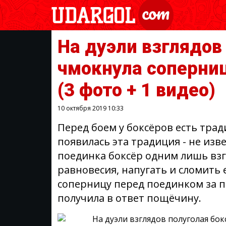
На дуэли взглядов
чмокнула соперниц
(3 фото + 1 видео)
10 октября 2019
10:33
Перед боем у боксёров есть трад
появилась эта традиция - не изв
поединка боксёр одним лишь взг
равновесия, напугать и сломить 
соперницу перед поединком за п
получила в ответ пощёчину.