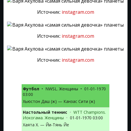
Источник:
instagram.com
Источник:
instagram.com
Источник:
instagram.com
Футбол
•
NWSL. Женщины
•
01-01-1970
03:00
Хьюстон Даш (ж) — Канзас Сити (ж)
Настольный теннис
•
WTT Champions.
Иокогама. Женщины
•
01-01-1970 03:00
Хаята Х. — Йи-Тянь Йе