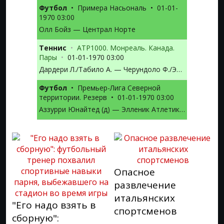
Футбол
•
Примера Насьональ
•
01-01-
1970 03:00
Олл Бойз — Централ Норте
Теннис
•
ATP1000. Монреаль. Канада.
Пары
•
01-01-1970 03:00
Дардери Л./Табило А. — Черундоло Ф./Этчеверри Т.М.
Футбол
•
Премьер-Лига Северной
территории. Резерв
•
01-01-1970 03:00
Аззурри Юнайтед (д) — Элленик Атлетик (д)
Опасное
развлечение
итальянских
"Его надо взять в
спортсменов
сборную":