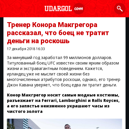
Тренер Конора Макгрегора
рассказал, что боец не тратит
деньги на роскошь
17 декабря 2018
16:33
За минувший год заработал 99 миллионов долларов.
Титулованный боец UFC известен своим ярким образом
жизни и экстравагантным поведением. Кажется,
ирландец уже не мыслит своей жизни без
многочисленных атрибутов роскоши, однако, его тренер
Джон Кавана уверяет, что боец едва ли тратит деньги.
Конор Макгрегор носит самые модные костюмы,
разъезжает на Ferrari, Lamborghini и Rolls Royces,
а его запястье неизменно украшают часы из
чистого золота