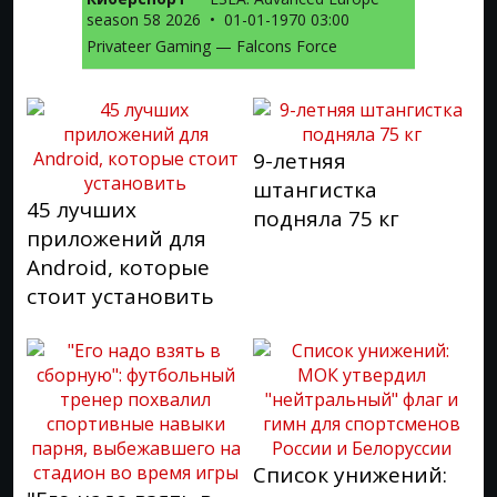
season 58 2026
•
01-01-1970 03:00
Privateer Gaming — Falcons Force
9-летняя
штангистка
45 лучших
подняла 75 кг
приложений для
Android, которые
стоит установить
Список унижений: