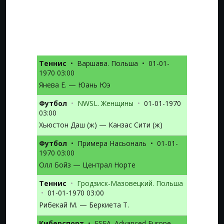
Теннис
•
Варшава. Польша
•
01-01-
1970 03:00
Янева Е. — Юань Юэ
Футбол
•
NWSL. Женщины
•
01-01-1970
03:00
Хьюстон Даш (ж) — Канзас Сити (ж)
Футбол
•
Примера Насьональ
•
01-01-
1970 03:00
Олл Бойз — Централ Норте
Теннис
•
Гродзиск-Мазовецкий. Польша
•
01-01-1970 03:00
Рибекай М. — Беркиета Т.
Киберспорт
•
ESEA. Advanced Europe