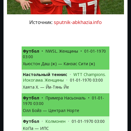
Источник:
sputnik-abkhazia.info
Футбол
•
NWSL. Женщины
•
01-01-1970
03:00
Хьюстон Даш (ж) — Канзас Сити (ж)
Настольный теннис
•
WTT Champions.
Иокогама. Женщины
•
01-01-1970 03:00
Хаята Х. — Йи-Тянь Йе
Футбол
•
Примера Насьональ
•
01-01-
1970 03:00
Олл Бойз — Централ Норте
Футбол
•
Колмонен
•
01-01-1970 03:00
КоПа — ИПС