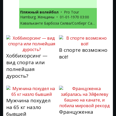
Пляжный волейбол
•
Pro Tour
Hamburg. Женщины
•
01-01-1970 03:00
Кавальканте Барбоза Силва/Солберг Салгаду — Мадер Дж./Кернер Л.
В спорте возможно
Хоббихорсинг —
всё!
вид спорта или
полнейшая
дурость?
Мужчина похудел
на 65 кг назло
Француженка
бывшей